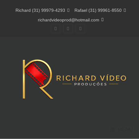
Richard
(31) 99979-4293

Rafael
(31) 99961-8550

richardvideoprod@hotmail.com



MENU